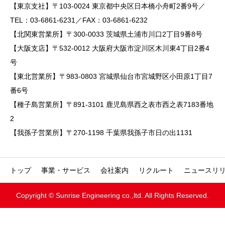
【東京支社】〒103-0024 東京都中央区日本橋小舟町2番9号／
TEL：03-6861-6231／FAX：03-6861-6232
【北関東営業所】〒300-0033 茨城県土浦市川口2丁目9番8号
【大阪支店】〒532-0012 大阪府大阪市淀川区木川東4丁目2番4
号
【東北営業所】〒983-0803 宮城県仙台市宮城野区小田原1丁目7
番6号
【種子島営業所】〒891-3101 鹿児島県西之表市西之表7183番地
2
【我孫子営業所】〒270-1198 千葉県我孫子市日の出1131
トップ
事業・サービス
会社案内
リクルート
ニュースリ
Copyright © Sunrise Engineering co.,ltd. All Rights Reserved.

